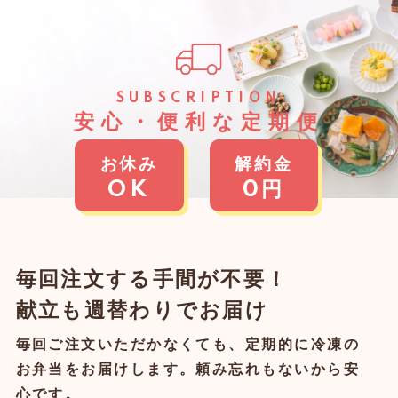
SUBSCRIPTION
安⼼・便利な定期便
お休み
解約金
OK
0円
毎回注⽂する⼿間が不要！
献⽴も週替わりでお届け
毎回ご注文いただかなくても、定期的に冷凍の
お弁当をお届けします。頼み忘れもないから安
心です。