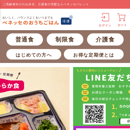
ご高齢者向けのお弁当、介護食の宅配ならベネッセパレット
カート
ログイン
普通食
制限食
介護食
はじめての方へ
お得な定期便とは