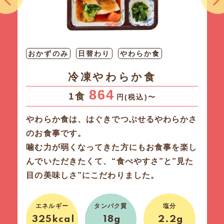
おかずのみ
日替わり
普通食
バランス健康食
590
1食
円(税込)〜
たんぱく質・脂質・炭水化物の3大栄養素の
バランスを保ちビタミン・ミネラル・食物繊
維も摂取できる栄養バランスがとれたヘルシ
ーなお食事です。
健康に気を付けている方に特にオススメした
い商品です。
エネルギー
塩分
タンパク質