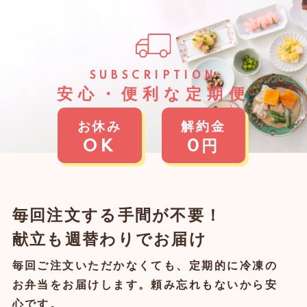
SUBSCRIPTION
安⼼・便利な定期便
お休み
解約金
OK
0円
毎回注⽂する⼿間が不要！
献⽴も週替わりでお届け
毎回ご注文いただかなくても、定期的に冷凍の
お弁当をお届けします。頼み忘れもないから安
心です。