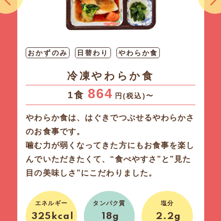
おかずのみ
日替わり
普通食
バランス健康食
590
1食
円(税込)〜
たんぱく質・脂質・炭水化物の3大栄養素の
バランスを保ちビタミン・ミネラル・食物繊
維も摂取できる栄養バランスがとれたヘルシ
ーなお食事です。
健康に気を付けている方に特にオススメした
い商品です。
エネルギー
塩分
タンパク質