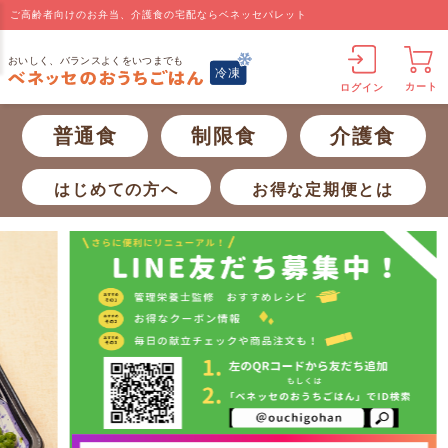
ご高齢者向けのお弁当、介護食の宅配ならベネッセパレット
カート
ログイン
普通食
制限食
介護食
はじめての方へ
お得な定期便とは