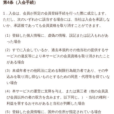
第4条（入会手続）
1．入会は、会員が所定の会員登録手続を行った際に成立します。
ただし、次のいずれかに該当する場合には、当社は入会を承諾しな
いか、承諾後であっても会員資格を取り消すことができます。
（1）登録した個人情報に、虚偽の情報、誤記または記入もれがあ
った場合
（2）すでに入会しているか、過去本規約その他当社の提供するサ
ービスの違反等により本サービスの会員資格を取り消されたこと
がある場合
（3）未成年者その他民法に定める制限行為能力者であり、その申
込みを取り消し得ないものとするための同意・代理等を得ていな
い場合
（4）本サービスの運営に支障を与え、または第三者（他の会員及
び会員以外の者の双方を含みます。以下同じ。）・当社の権利・
利益を害するおそれがあると当社が判断した場合
（5）登録した会員情報に、国外の住所が指定されている場合