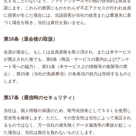
生ずることのないよう、ファイアウォールその他の合理的な措置を
講じます。これらの措置にもかかわらず不正アクセスが行われ会員
に損害が生じた場合には、当該損害が当社の故意または重過失に基
づく場合を除き、当社は責任を負いません。
第16条（退会後の取扱）
会員が退会し、もしくは会員資格を取り消され、または本サービス
が廃止された後でも、第6条（商品・サービスの案内およびアンケ
ート等への協力）、第11条（本サービス上の情報等の複製等の禁
止）、第15条（当社の免責事項）の各条項の効力は存続するものと
します。
第17条（通信時のセキュリティ）
当社は、個人情報の保護のため、暗号化技術としてＳＳＬを使用し
安全性を確保します。ただし、その安全性は当社によって保証され
るものではなく、万一当社の過失無くデータ漏洩等の事故が起こっ
た場合は、当社は責任を負わないものとします。