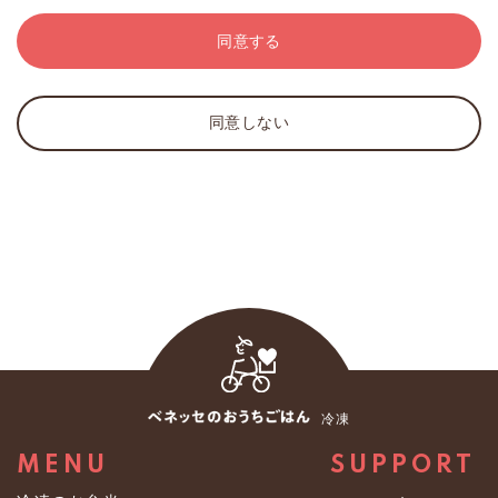
規約または規則に反しない限りで自由に定め、また改定
※弊社は、取得した個人情報について、個人が特定でき
することができます。
ない情報に加工し、数値化された統計情報としてサービ
同意する
3．当社は、会員に対し、本サービスを運営するために必
スや業務の維持・改善のために使用することがありま
要な通知・連絡等を、当サイト上での表示・電子メー
す。なお、統計情報は法の適用対象外であり、個人情報
ル・郵便・電話・FAX等により行うことができます。
を統計情報に加工する過程を利用目的とする必要はない
同意しない
とされています。
第3条（会員登録料等）
２．第三者への提供
1．本サービスの会員登録は無料です。
弊社は、あらかじめお客様の同意を得ずに個人データを
2．通信費、インターネット接続料、機器等の費用その他
第三者に提供しません。ただし、法の例外に該当する場
本サービスを利用するために必要な全ての費用は、会員
合、あらかじめお客様の同意を得ないで、個人データを
の負担とします。
第三者に提供することがあります。
第4条（入会手続）
３．保有個人データに関する事項
1．入会は、会員が所定の会員登録手続を行った際に成立
（１）個人情報取扱事業者の氏名又は名称及び住所並び
します。ただし、次のいずれかに該当する場合には、当
に法人にあっては、その代表者の氏名
社は入会を承諾しないか、承諾後であっても会員資格を
冷凍
株式会社ベネッセパレット
取り消すことができます。
〒１６３－０９０５ 東京都新宿区西新宿２丁目３番１
（1）登録した個人情報に、虚偽の情報、誤記または記入
MENU
SUPPORT
号 新宿モノリスビル
もれがあった場合