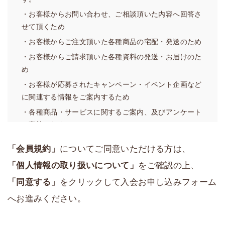
イトに掲載して周知することで、効力発生日をもって本
・お客様からお問い合わせ、ご相談頂いた内容へ回答さ
規約を変更することができるものとします。
せて頂くため
3．当社は、本規約を具体化しまたは補足するための規則
・お客様からご注文頂いた各種商品の宅配・発送のため
を自由に定めることができ、また改廃することができ、
・お客様からご請求頂いた各種資料の発送・お届けのた
その場合、当社が重要と判断する事項については前項と
め
同様の方法で周知のうえ当該規則を発効させることがで
・お客様が応募されたキャンペーン・イベント企画など
きるものとします。当サイトにおける「ご利用ガイド」
に関連する情報をご案内するため
は、当該規則に該当するものとします。
・各種商品・サービスに関するご案内、及びアンケート
4．前各項にかかわらず、軽微な事項の変更については当
の実施のため
社は自由に変更することができ、当社において変更をし
・サービスや業務の維持・改善の基礎資料とするため
た日から発効させることができるものとします。
「会員規約」
についてご同意いただける方は、
（２）利用目的の例外
第2条（本サービスの運営）
「個人情報の取り扱いについて」
をご確認の上、
弊社は、あらかじめお客様の同意を得ずに前項の利用目
1．本サービス上において、当社は、個々のサービスを自
「同意する」
をクリックして入会お申し込みフォーム
的の達成に必要な範囲を超えて個人情報の取扱いを行い
由に設置し、内容を決定・変更し、または廃止すること
ません。ただし、法の例外に該当する場合については、
ができます。
へお進みください。
お客様の同意を得ずに行う場合があります。
2．当社は、本サービスにおける軽微な事項について、本