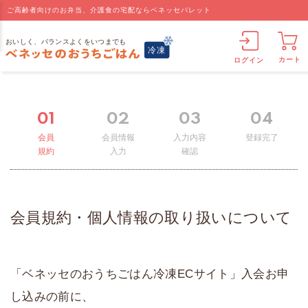
ご高齢者向けのお弁当、介護食の宅配ならベネッセパレット
カート
ログイン
01
02
03
04
会員
会員情報
入力内容
登録完了
規約
入力
確認
会員規約・個人情報の取り扱いについて
「ベネッセのおうちごはん冷凍ECサイト」入会お申
し込みの前に、