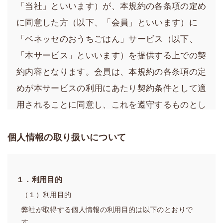
「当社」といいます）が、本規約の各条項の定め
に同意した方（以下、「会員」といいます）に
「ベネッセのおうちごはん」サービス（以下、
「本サービス」といいます）を提供する上での契
約内容となります。会員は、本規約の各条項の定
めが本サービスの利用にあたり契約条件として適
用されることに同意し、これを遵守するものとし
ます。
個人情報の取り扱いについて
第１章 総則
第1条（会員規約の適用）
１．利用目的
1．当社は、会員に、当社が運営する本サービスのウェブ
サイト（以下、「当サイト」といいます）で本サービス
（１）利用目的
を提供します。
弊社が取得する個人情報の利用目的は以下のとおりで
2．当社は、変更後の内容および効力発生日を事前に当サ
す。