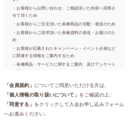
イトに掲載して周知することで、効力発生日をもって本
・お客様からお問い合わせ、ご相談頂いた内容へ回答さ
規約を変更することができるものとします。
せて頂くため
3．当社は、本規約を具体化しまたは補足するための規則
・お客様からご注文頂いた各種商品の宅配・発送のため
を自由に定めることができ、また改廃することができ、
・お客様からご請求頂いた各種資料の発送・お届けのた
その場合、当社が重要と判断する事項については前項と
め
同様の方法で周知のうえ当該規則を発効させることがで
・お客様が応募されたキャンペーン・イベント企画など
きるものとします。当サイトにおける「ご利用ガイド」
に関連する情報をご案内するため
は、当該規則に該当するものとします。
・各種商品・サービスに関するご案内、及びアンケート
4．前各項にかかわらず、軽微な事項の変更については当
の実施のため
社は自由に変更することができ、当社において変更をし
・サービスや業務の維持・改善の基礎資料とするため
た日から発効させることができるものとします。
「会員規約」
についてご同意いただける方は、
（２）利用目的の例外
第2条（本サービスの運営）
「個人情報の取り扱いについて」
をご確認の上、
弊社は、あらかじめお客様の同意を得ずに前項の利用目
1．本サービス上において、当社は、個々のサービスを自
「同意する」
をクリックして入会お申し込みフォーム
的の達成に必要な範囲を超えて個人情報の取扱いを行い
由に設置し、内容を決定・変更し、または廃止すること
ません。ただし、法の例外に該当する場合については、
ができます。
へお進みください。
お客様の同意を得ずに行う場合があります。
2．当社は、本サービスにおける軽微な事項について、本