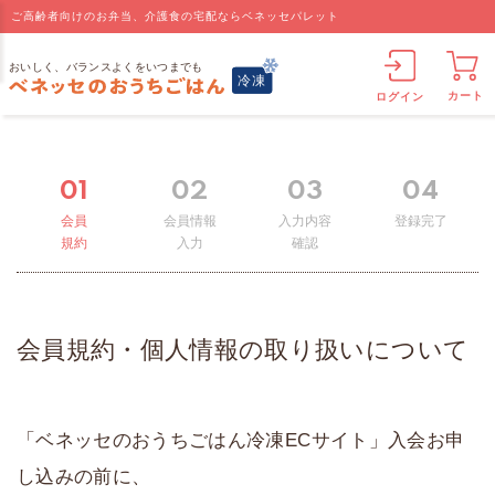
ご高齢者向けのお弁当、介護食の宅配ならベネッセパレット
カート
ログイン
01
02
03
04
会員
会員情報
入力内容
登録完了
規約
入力
確認
会員規約・個人情報の取り扱いについて
「ベネッセのおうちごはん冷凍ECサイト」入会お申
し込みの前に、