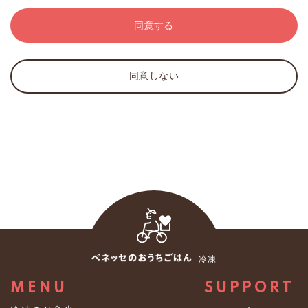
規約または規則に反しない限りで自由に定め、また改定
※弊社は、取得した個人情報について、個人が特定でき
することができます。
ない情報に加工し、数値化された統計情報としてサービ
同意する
3．当社は、会員に対し、本サービスを運営するために必
スや業務の維持・改善のために使用することがありま
要な通知・連絡等を、当サイト上での表示・電子メー
す。なお、統計情報は法の適用対象外であり、個人情報
ル・郵便・電話・FAX等により行うことができます。
を統計情報に加工する過程を利用目的とする必要はない
同意しない
とされています。
第3条（会員登録料等）
２．第三者への提供
1．本サービスの会員登録は無料です。
弊社は、あらかじめお客様の同意を得ずに個人データを
2．通信費、インターネット接続料、機器等の費用その他
第三者に提供しません。ただし、法の例外に該当する場
本サービスを利用するために必要な全ての費用は、会員
合、あらかじめお客様の同意を得ないで、個人データを
の負担とします。
第三者に提供することがあります。
第4条（入会手続）
３．保有個人データに関する事項
1．入会は、会員が所定の会員登録手続を行った際に成立
（１）個人情報取扱事業者の氏名又は名称及び住所並び
します。ただし、次のいずれかに該当する場合には、当
に法人にあっては、その代表者の氏名
社は入会を承諾しないか、承諾後であっても会員資格を
冷凍
株式会社ベネッセパレット
取り消すことができます。
〒１６３－０９０５ 東京都新宿区西新宿２丁目３番１
（1）登録した個人情報に、虚偽の情報、誤記または記入
MENU
SUPPORT
号 新宿モノリスビル
もれがあった場合