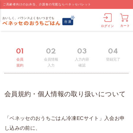
ご高齢者向けのお弁当、介護食の宅配ならベネッセパレット
カート
ログイン
01
02
03
04
会員
会員情報
入力内容
登録完了
規約
入力
確認
会員規約・個人情報の取り扱いについて
「ベネッセのおうちごはん冷凍ECサイト」入会お申
し込みの前に、