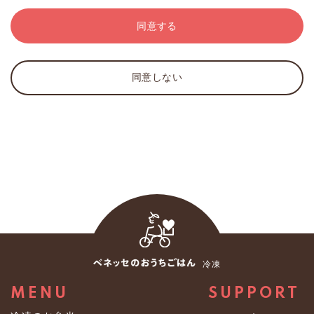
規約または規則に反しない限りで自由に定め、また改定
※弊社は、取得した個人情報について、個人が特定でき
することができます。
ない情報に加工し、数値化された統計情報としてサービ
同意する
3．当社は、会員に対し、本サービスを運営するために必
スや業務の維持・改善のために使用することがありま
要な通知・連絡等を、当サイト上での表示・電子メー
す。なお、統計情報は法の適用対象外であり、個人情報
ル・郵便・電話・FAX等により行うことができます。
を統計情報に加工する過程を利用目的とする必要はない
同意しない
とされています。
第3条（会員登録料等）
２．第三者への提供
1．本サービスの会員登録は無料です。
弊社は、あらかじめお客様の同意を得ずに個人データを
2．通信費、インターネット接続料、機器等の費用その他
第三者に提供しません。ただし、法の例外に該当する場
本サービスを利用するために必要な全ての費用は、会員
合、あらかじめお客様の同意を得ないで、個人データを
の負担とします。
第三者に提供することがあります。
第4条（入会手続）
３．保有個人データに関する事項
1．入会は、会員が所定の会員登録手続を行った際に成立
（１）個人情報取扱事業者の氏名又は名称及び住所並び
します。ただし、次のいずれかに該当する場合には、当
に法人にあっては、その代表者の氏名
社は入会を承諾しないか、承諾後であっても会員資格を
冷凍
株式会社ベネッセパレット
取り消すことができます。
〒１６３－０９０５ 東京都新宿区西新宿２丁目３番１
（1）登録した個人情報に、虚偽の情報、誤記または記入
MENU
SUPPORT
号 新宿モノリスビル
もれがあった場合