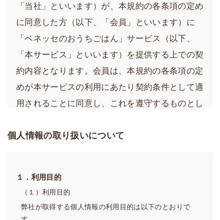
「当社」といいます）が、本規約の各条項の定め
に同意した方（以下、「会員」といいます）に
「ベネッセのおうちごはん」サービス（以下、
「本サービス」といいます）を提供する上での契
約内容となります。会員は、本規約の各条項の定
めが本サービスの利用にあたり契約条件として適
用されることに同意し、これを遵守するものとし
ます。
個人情報の取り扱いについて
第１章 総則
第1条（会員規約の適用）
１．利用目的
1．当社は、会員に、当社が運営する本サービスのウェブ
サイト（以下、「当サイト」といいます）で本サービス
（１）利用目的
を提供します。
弊社が取得する個人情報の利用目的は以下のとおりで
2．当社は、変更後の内容および効力発生日を事前に当サ
す。