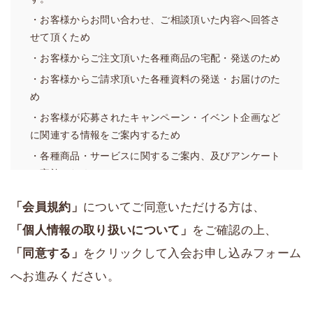
イトに掲載して周知することで、効力発生日をもって本
・お客様からお問い合わせ、ご相談頂いた内容へ回答さ
規約を変更することができるものとします。
せて頂くため
3．当社は、本規約を具体化しまたは補足するための規則
・お客様からご注文頂いた各種商品の宅配・発送のため
を自由に定めることができ、また改廃することができ、
・お客様からご請求頂いた各種資料の発送・お届けのた
その場合、当社が重要と判断する事項については前項と
め
同様の方法で周知のうえ当該規則を発効させることがで
・お客様が応募されたキャンペーン・イベント企画など
きるものとします。当サイトにおける「ご利用ガイド」
に関連する情報をご案内するため
は、当該規則に該当するものとします。
・各種商品・サービスに関するご案内、及びアンケート
4．前各項にかかわらず、軽微な事項の変更については当
の実施のため
社は自由に変更することができ、当社において変更をし
・サービスや業務の維持・改善の基礎資料とするため
た日から発効させることができるものとします。
「会員規約」
についてご同意いただける方は、
（２）利用目的の例外
第2条（本サービスの運営）
「個人情報の取り扱いについて」
をご確認の上、
弊社は、あらかじめお客様の同意を得ずに前項の利用目
1．本サービス上において、当社は、個々のサービスを自
「同意する」
をクリックして入会お申し込みフォーム
的の達成に必要な範囲を超えて個人情報の取扱いを行い
由に設置し、内容を決定・変更し、または廃止すること
ません。ただし、法の例外に該当する場合については、
ができます。
へお進みください。
お客様の同意を得ずに行う場合があります。
2．当社は、本サービスにおける軽微な事項について、本