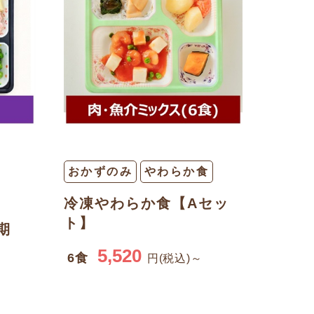
おかずのみ
やわらか食
冷凍やわらか食【Aセッ
ト】
期
5,520
6食
円(税込)～