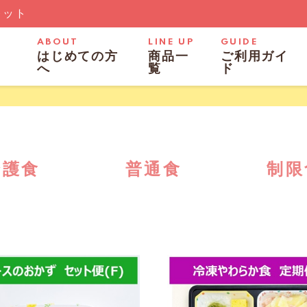
レット
ABOUT
LINE UP
GUIDE
はじめての方
商品一
ご利用ガイ
へ
覧
ド
介護食
普通食
制限