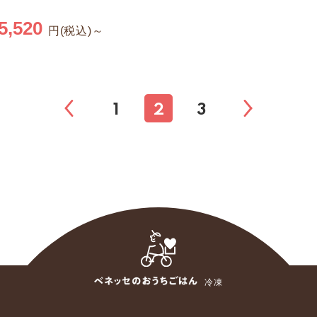
5,520
円(税込)～
1
2
3
冷凍