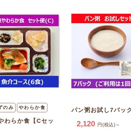
ずのみ
やわらか食
パン粥お試し7パッ
やわらか食【Cセッ
2,120
円(税込)～