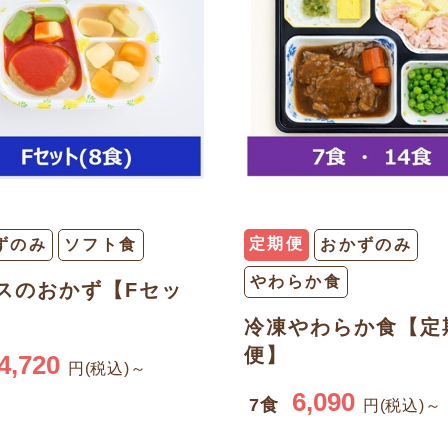
定期便
ずのみ
ソフト食
おかずのみ
やわらか食
スのおかず【Fセッ
冷凍やわらか食【定
便】
4,720
円(税込)～
6,090
7食
円(税込)～