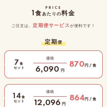
PRICE
食
料金
1
あたりの
定期便サービス
ご注文は、
が便利です！
定期
便
価格
7
870
食
円 / 食
セット
6,090
円
価格
14
864
食
円 / 食
セット
12,096
円