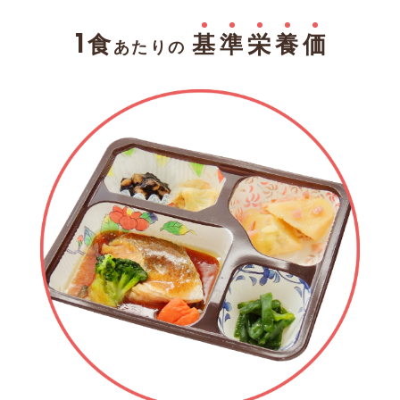
食
基
準
栄
養
価
1
あたりの