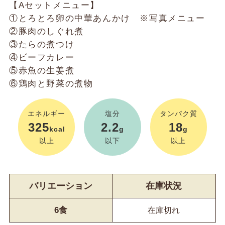
【Aセットメニュー】
①とろとろ卵の中華あんかけ ※写真メニュー
②豚肉のしぐれ煮
③たらの煮つけ
④ビーフカレー
⑤赤魚の生姜煮
⑥鶏肉と野菜の煮物
エネルギー
塩分
タンパク質
325
2.2
18
kcal
g
g
以上
以下
以上
バリエーション
在庫状況
6食
在庫切れ