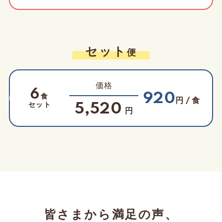
セット
便
価格
6
920
食
円 / 食
セット
5,520
円
皆さまから満足の声、