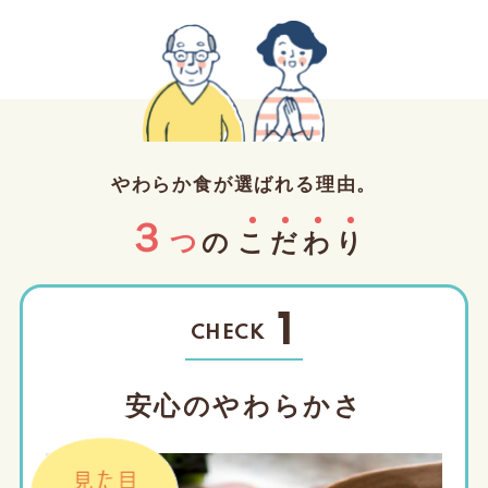
やわらか食が選ばれる理由。
３
つ
の
こ
だ
わ
り
1
CHECK
安心のやわらかさ