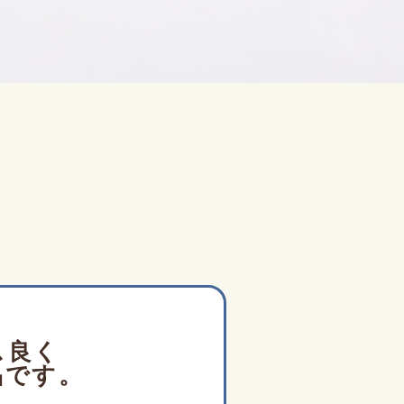
ス良く
品です。