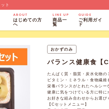
レット
ABOUT
LINE UP
GUIDE
はじめての方
商品一
ご利用ガイ
へ
覧
ド
おかずのみ
バランス健康食【
たんぱく質・脂質・炭水化物の
ビタミン・ミネラル・食物繊維
栄養バランスがとれたヘルシー
健康に気をつけている方に特に
お好きな組み合わせからお選び
【Cセットメニュー】