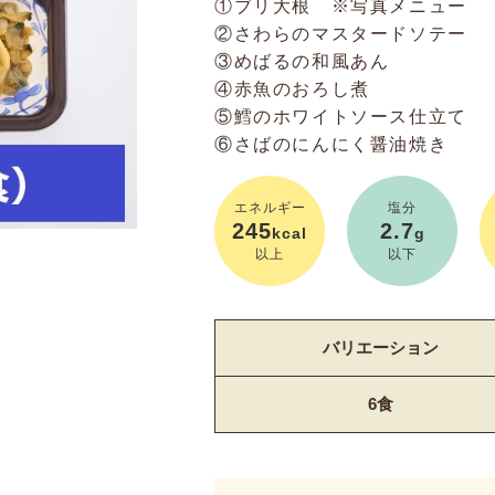
①ブリ大根 ※写真メニュー
②さわらのマスタードソテー
③めばるの和風あん
④赤魚のおろし煮
⑤鱈のホワイトソース仕立て
⑥さばのにんにく醤油焼き
エネルギー
塩分
245
2.7
kcal
g
以上
以下
バリエーション
6食