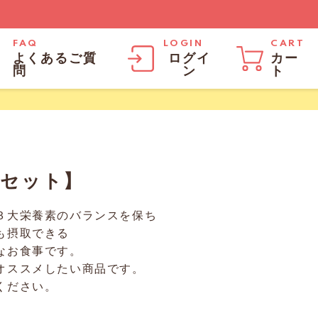
FAQ
LOGIN
CART
よくあるご質
ログイ
カー
問
ン
ト
Cセット】
３大栄養素のバランスを保ち
も摂取できる
なお食事です。
オススメしたい商品です。
ください。