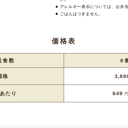
アレルギー表示については、お弁
ごはんはつきません。
価格表
送⾷数
6
価格
3,8
あたり
649
円