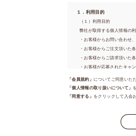
2．当社は、変更後の内容お
１．利用目的
ことができるものとします
（１）利用目的
3．当社は、本規約を具体化
弊社が取得する個人情報の
が重要と判断する事項につ
・お客様からお問い合わせ
おける「ご利用ガイド」は
・お客様からご注文頂いた
4．前各項にかかわらず、軽
せることができるものとし
・お客様からご請求頂いた
第2条（本サービスの運営）
・お客様が応募されたキャ
1．本サービス上において、
・各種商品・サービスに関
「会員規約」
についてご同意いた
2．当社は、本サービスにお
・サービスや業務の維持・
「個人情報の取り扱いについて」
ます。
（２）利用目的の例外
「同意する」
をクリックして入会
3．当社は、会員に対し、本
弊社は、あらかじめお客様
FAX等により行うことがで
し、法の例外に該当する場
第3条（会員登録料等）
※弊社は、取得した個人情
1．本サービスの会員登録は
持・改善のために使用する