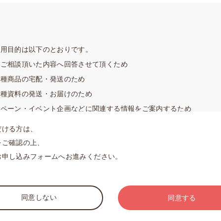
よび効力発生日を事前に当サイトに掲載して周知することで、効力発
。
しまたは補足するための規則を自由に定めることができ、また改廃す
利用目的は以下のとおりです。
いては前項と同様の方法で周知のうえ当該規則を発効させることができ
、ご相談頂いた内容へ回答させて頂くため
、当該規則に該当するものとします。
各種商品の宅配・発送のため
微な事項の変更については当社は自由に変更することができ、当社に
ます。
各種資料の発送・お届けのため
ンペーン・イベント企画などに関連する情報をご案内するため
当社は、個々のサービスを自由に設置し、内容を決定・変更し、また
するご案内、及びアンケートの実施のため
だける方は、
ける軽微な事項について、本規約または規則に反しない限りで自由に
改善の基礎資料とするため
をご確認の上、
お申し込みフォームへお進みください。
サービスを運営するために必要な通知・連絡等を、当サイト上での表
の同意を得ずに前項の利用目的の達成に必要な範囲を超えて個人情報の
きます。
合については、お客様の同意を得ずに行う場合があります。
同意しない
同意する
報について、個人が特定できない情報に加工し、数値化された統計情報
無料です。
ことがあります。なお、統計情報は法の適用対象外であり、個人情報を