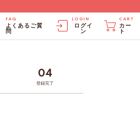
FAQ
LOGIN
CART
よくあるご質
ログイ
カー
問
ン
ト
04
登録完了