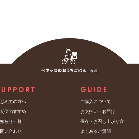
接続料、機器等の費用その他本サービスを利用するために必要な全て
されています。
の同意を得ずに個人データを第三者に提供しません。ただし、法の例外
員登録手続を行った際に成立します。ただし、次のいずれかに該当す
個人データを第三者に提供することがあります。
も会員資格を取り消すことができます。
る事項
虚偽の情報、誤記または記入もれがあった場合
の氏名又は名称及び住所並びに法人にあっては、その代表者の氏名
、過去本規約その他当社の提供するサービスの違反等により本サービ
都新宿区西新宿２丁目３番１号 新宿モノリスビル
冷凍
定める制限行為能力者であり、その申込みを取り消し得ないものとす
タの利用目的
障を与え、または第三者（他の会員及び会員以外の者の双方を含みま
SUPPORT
GUIDE
的に同じです。
あると当社が判断した場合
用目的の通知の求めまたは開示、訂正等若しくは利用停止等の請求に応
はじめての方へ
ご購入について
国外の住所が指定されている場合
出ください。
定期便のすすめ
お支払い・お届け
た方または会員に対し、いつでも電話等で連絡し、前項の要件に該当
全管理のために講じた措置
お知らせ一覧
保存・お召し上がり方
ない場合、当社は、入会の拒否、または利用の一時停止もしくは会員資
お問い合わせ
よくあるご質問
供）
の適正な取扱いの確保のため、「ベネッセグループ 情報セキュリティ