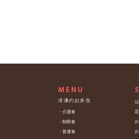
2．通信費、インターネット
用目的とする必要はないと
す。
２．第三者への提供
第4条（入会手続）
弊社は、あらかじめお客様
1．入会は、会員が所定の会
お客様の同意を得ないで、
しないか、承諾後であって
３．保有個人データに関す
（1）登録した個人情報に、
（１）個人情報取扱事業者
（2）すでに入会しているか
株式会社ベネッセパレット
とがある場合
〒１６３－０９０５ 東京
（3）未成年者その他民法に
代表取締役社長 祝田 健
ない場合
（２）全ての保有個人デー
（4）本サービスの運営に支
MENU
第１項（１）記載の利用目
利・利益を害するおそれが
（３）保有個人データの利
冷凍のお弁当
（5）登録した会員情報に、
※次項の相談窓口にお申し
・介護食
2．当社は、入会手続を行っ
（４）保有個人データの安
・制限食
できます。この確認に応じ
① 基本方針の策定
・普通食
第5条（会員に対する情報提
弊社では、個人データ