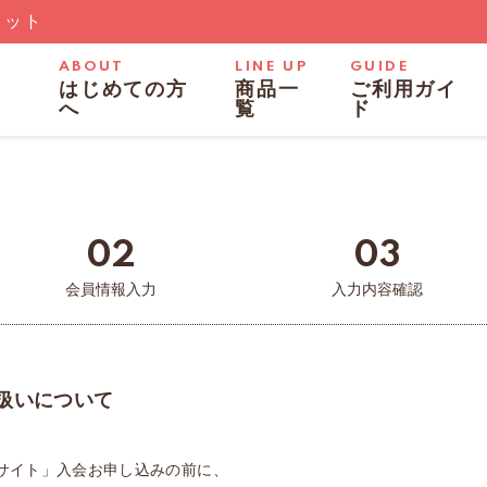
レット
ABOUT
LINE UP
GUIDE
はじめての方
商品一
ご利用ガイ
へ
覧
ド
02
03
会員情報
入力
入力内容
確認
扱いについて
サイト」入会お申し込みの前に、