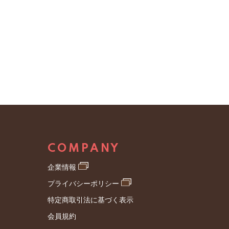
の費用は、会員の負担としま
に該当する場合、あらかじめ
る場合には、当社は入会を承諾
スの会員資格を取り消されたこ
るための同意・代理等を得てい
す。以下同じ。）・当社の権
COMPANY
じる手続きおよび手数料
企業情報
プライバシーポリシー
するかどうかを確認することが
特定商取引法に基づく表示
格の取り消しができます。
会員規約
・個人情報保護方針」を弊社の