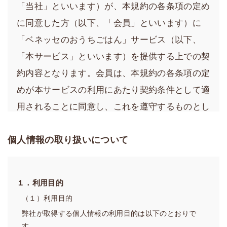
「当社」といいます）が、本規約の各条項の定め
に同意した方（以下、「会員」といいます）に
「ベネッセのおうちごはん」サービス（以下、
「本サービス」といいます）を提供する上での契
約内容となります。会員は、本規約の各条項の定
めが本サービスの利用にあたり契約条件として適
用されることに同意し、これを遵守するものとし
ます。
個人情報の取り扱いについて
第１章 総則
第1条（会員規約の適用）
１．利用目的
1．当社は、会員に、当社が運営する本サービスのウェブ
サイト（以下、「当サイト」といいます）で本サービス
（１）利用目的
を提供します。
弊社が取得する個人情報の利用目的は以下のとおりで
2．当社は、変更後の内容および効力発生日を事前に当サ
す。