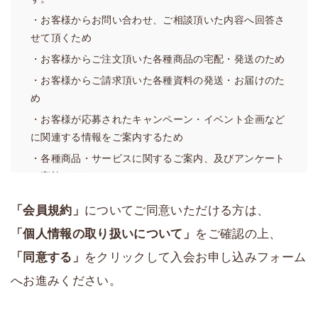
イトに掲載して周知することで、効力発生日をもって本
・お客様からお問い合わせ、ご相談頂いた内容へ回答さ
規約を変更することができるものとします。
せて頂くため
3．当社は、本規約を具体化しまたは補足するための規則
・お客様からご注文頂いた各種商品の宅配・発送のため
を自由に定めることができ、また改廃することができ、
・お客様からご請求頂いた各種資料の発送・お届けのた
その場合、当社が重要と判断する事項については前項と
め
同様の方法で周知のうえ当該規則を発効させることがで
・お客様が応募されたキャンペーン・イベント企画など
きるものとします。当サイトにおける「ご利用ガイド」
に関連する情報をご案内するため
は、当該規則に該当するものとします。
・各種商品・サービスに関するご案内、及びアンケート
4．前各項にかかわらず、軽微な事項の変更については当
の実施のため
社は自由に変更することができ、当社において変更をし
・サービスや業務の維持・改善の基礎資料とするため
た日から発効させることができるものとします。
「会員規約」
についてご同意いただける方は、
（２）利用目的の例外
第2条（本サービスの運営）
「個人情報の取り扱いについて」
をご確認の上、
弊社は、あらかじめお客様の同意を得ずに前項の利用目
1．本サービス上において、当社は、個々のサービスを自
「同意する」
をクリックして入会お申し込みフォーム
的の達成に必要な範囲を超えて個人情報の取扱いを行い
由に設置し、内容を決定・変更し、または廃止すること
ません。ただし、法の例外に該当する場合については、
ができます。
へお進みください。
お客様の同意を得ずに行う場合があります。
2．当社は、本サービスにおける軽微な事項について、本