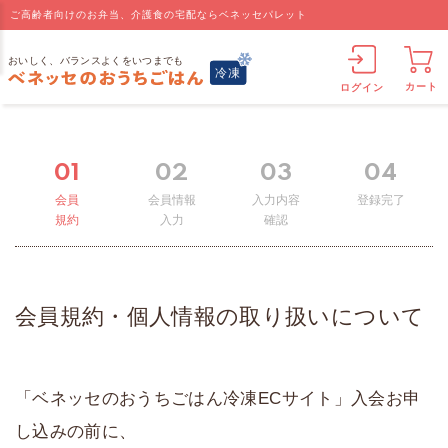
ご高齢者向けのお弁当、介護食の宅配ならベネッセパレット
カート
ログイン
01
02
03
04
会員
会員情報
入力内容
登録完了
規約
入力
確認
会員規約・個人情報の取り扱いについて
「ベネッセのおうちごはん冷凍ECサイト」入会お申
し込みの前に、