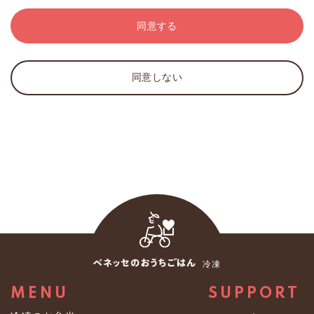
規約または規則に反しない限りで自由に定め、また改定
※弊社は、取得した個人情報について、個人が特定でき
することができます。
ない情報に加工し、数値化された統計情報としてサービ
同意する
3．当社は、会員に対し、本サービスを運営するために必
スや業務の維持・改善のために使用することがありま
要な通知・連絡等を、当サイト上での表示・電子メー
す。なお、統計情報は法の適用対象外であり、個人情報
ル・郵便・電話・FAX等により行うことができます。
を統計情報に加工する過程を利用目的とする必要はない
同意しない
とされています。
第3条（会員登録料等）
２．第三者への提供
1．本サービスの会員登録は無料です。
弊社は、あらかじめお客様の同意を得ずに個人データを
2．通信費、インターネット接続料、機器等の費用その他
第三者に提供しません。ただし、法の例外に該当する場
本サービスを利用するために必要な全ての費用は、会員
合、あらかじめお客様の同意を得ないで、個人データを
の負担とします。
第三者に提供することがあります。
第4条（入会手続）
３．保有個人データに関する事項
1．入会は、会員が所定の会員登録手続を行った際に成立
（１）個人情報取扱事業者の氏名又は名称及び住所並び
します。ただし、次のいずれかに該当する場合には、当
に法人にあっては、その代表者の氏名
社は入会を承諾しないか、承諾後であっても会員資格を
冷凍
株式会社ベネッセパレット
取り消すことができます。
〒１６３－０９０５ 東京都新宿区西新宿２丁目３番１
（1）登録した個人情報に、虚偽の情報、誤記または記入
MENU
SUPPORT
号 新宿モノリスビル
もれがあった場合