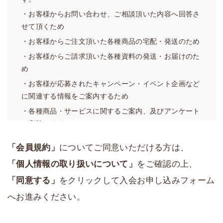
イトに掲載して周知することで、効力発生日をもって本
・お客様からお問い合わせ、ご相談頂いた内容へ回答さ
規約を変更することができるものとします。
せて頂くため
3．当社は、本規約を具体化しまたは補足するための規則
・お客様からご注文頂いた各種商品の宅配・発送のため
を自由に定めることができ、また改廃することができ、
・お客様からご請求頂いた各種資料の発送・お届けのた
その場合、当社が重要と判断する事項については前項と
め
同様の方法で周知のうえ当該規則を発効させることがで
・お客様が応募されたキャンペーン・イベント企画など
きるものとします。当サイトにおける「ご利用ガイド」
に関連する情報をご案内するため
は、当該規則に該当するものとします。
・各種商品・サービスに関するご案内、及びアンケート
4．前各項にかかわらず、軽微な事項の変更については当
の実施のため
社は自由に変更することができ、当社において変更をし
・サービスや業務の維持・改善の基礎資料とするため
た日から発効させることができるものとします。
「会員規約」
についてご同意いただける方は、
（２）利用目的の例外
第2条（本サービスの運営）
「個人情報の取り扱いについて」
をご確認の上、
弊社は、あらかじめお客様の同意を得ずに前項の利用目
1．本サービス上において、当社は、個々のサービスを自
「同意する」
をクリックして入会お申し込みフォーム
的の達成に必要な範囲を超えて個人情報の取扱いを行い
由に設置し、内容を決定・変更し、または廃止すること
ません。ただし、法の例外に該当する場合については、
ができます。
へお進みください。
お客様の同意を得ずに行う場合があります。
2．当社は、本サービスにおける軽微な事項について、本