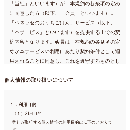
「当社」といいます）が、本規約の各条項の定め
に同意した方（以下、「会員」といいます）に
「ベネッセのおうちごはん」サービス（以下、
「本サービス」といいます）を提供する上での契
約内容となります。会員は、本規約の各条項の定
めが本サービスの利用にあたり契約条件として適
用されることに同意し、これを遵守するものとし
ます。
個人情報の取り扱いについて
第１章 総則
第1条（会員規約の適用）
１．利用目的
1．当社は、会員に、当社が運営する本サービスのウェブ
サイト（以下、「当サイト」といいます）で本サービス
（１）利用目的
を提供します。
弊社が取得する個人情報の利用目的は以下のとおりで
2．当社は、変更後の内容および効力発生日を事前に当サ
す。