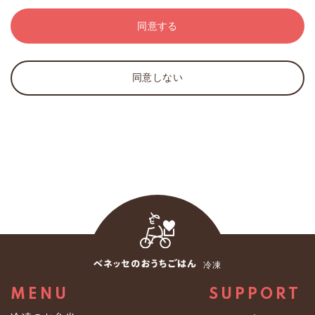
規約または規則に反しない限りで自由に定め、また改定
※弊社は、取得した個人情報について、個人が特定でき
することができます。
ない情報に加工し、数値化された統計情報としてサービ
同意する
3．当社は、会員に対し、本サービスを運営するために必
スや業務の維持・改善のために使用することがありま
要な通知・連絡等を、当サイト上での表示・電子メー
す。なお、統計情報は法の適用対象外であり、個人情報
ル・郵便・電話・FAX等により行うことができます。
を統計情報に加工する過程を利用目的とする必要はない
同意しない
とされています。
第3条（会員登録料等）
２．第三者への提供
1．本サービスの会員登録は無料です。
弊社は、あらかじめお客様の同意を得ずに個人データを
2．通信費、インターネット接続料、機器等の費用その他
第三者に提供しません。ただし、法の例外に該当する場
本サービスを利用するために必要な全ての費用は、会員
合、あらかじめお客様の同意を得ないで、個人データを
の負担とします。
第三者に提供することがあります。
第4条（入会手続）
３．保有個人データに関する事項
1．入会は、会員が所定の会員登録手続を行った際に成立
（１）個人情報取扱事業者の氏名又は名称及び住所並び
します。ただし、次のいずれかに該当する場合には、当
に法人にあっては、その代表者の氏名
社は入会を承諾しないか、承諾後であっても会員資格を
冷凍
株式会社ベネッセパレット
取り消すことができます。
〒１６３－０９０５ 東京都新宿区西新宿２丁目３番１
（1）登録した個人情報に、虚偽の情報、誤記または記入
MENU
SUPPORT
号 新宿モノリスビル
もれがあった場合