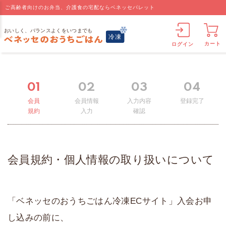
ご高齢者向けのお弁当、介護食の宅配ならベネッセパレット
カート
ログイン
01
02
03
04
会員
会員情報
入力内容
登録完了
規約
入力
確認
会員規約・個人情報の取り扱いについて
「ベネッセのおうちごはん冷凍ECサイト」入会お申
し込みの前に、