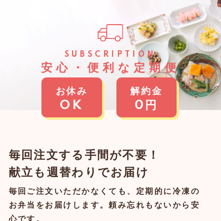
SUBSCRIPTION
安⼼・便利な定期便
お休み
解約金
OK
0円
毎回注⽂する⼿間が不要！
献⽴も週替わりでお届け
毎回ご注文いただかなくても、定期的に冷凍の
お弁当をお届けします。頼み忘れもないから安
心です。