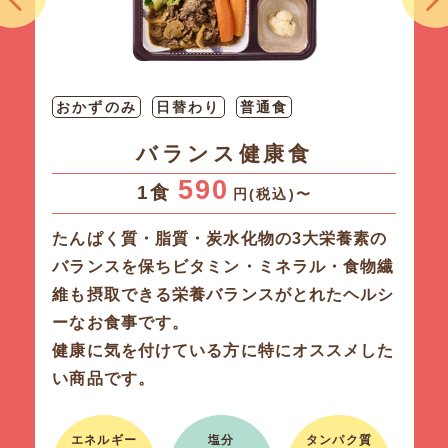
おかずのみ
日替わり
普通食
バランス健康食
590
1食
円(税込)〜
たんぱく質・脂質・炭水化物の3大栄養素の
バランスを保ちビタミン・ミネラル・食物繊
維も摂取できる栄養バランスがとれたヘルシ
ーなお食事です。
健康に気を付けている方に特にオススメした
い商品です。
エネルギー
塩分
タンパク質